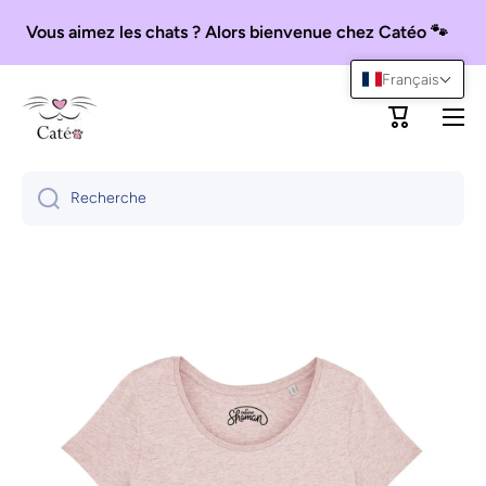
Ignorer et passer au contenu
Vous aimez les chats ? Alors bienvenue chez Catéo 🐾
Français
Panier
Recherche
Passer aux informations produits