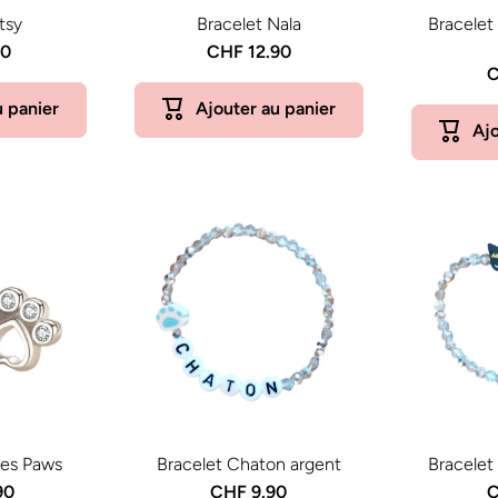
tsy
Bracelet Nala
Bracelet
90
CHF 12.90
C
u panier
Ajouter au panier
Ajo
les Paws
Bracelet Chaton argent
Bracelet
90
CHF 9.90
C