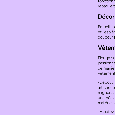
fonctionn
repas, le
Décor
Embelliss
et l'espi
douceur f
Vêtem
Plongez d
passionné
de manièr
vêtements
-Découvre
artistiqu
mignons, 
une décla
matériaux
-Ajoutez 