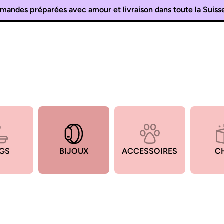
Vous aimez les chats ? Alors bienvenue chez Catéo 🐾
GS
BIJOUX
ACCESSOIRES
C