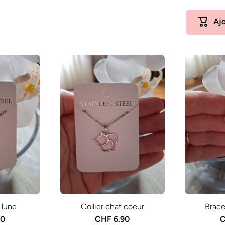
Ajo
 lune
Collier chat coeur
Brace
90
CHF 6.90
C