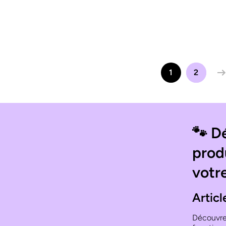
1
2
🐾
Dé
prod
votr
Articl
Découvre