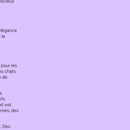
licieux
élégance
 la
 pour les
es chats
n de
s
ifs
it est
rnes, des
. Des