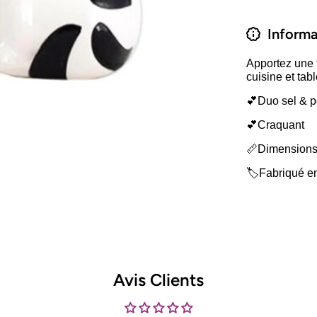
Informa
Apportez une 
cuisine et tabl
💕Duo sel & p
💕Craquant
📏Dimensions 
🏷️Fabriqué e
Avis Clients