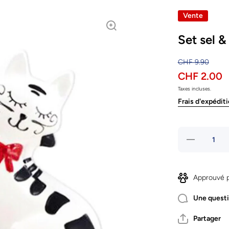
Vente
Set sel 
CHF 9.90
CHF 2.00
Taxes incluses.
Frais d'expédit
Réduire
la
quantité
de Set
sel
&amp;
Approuvé p
poivre
Choupy
Une questi
Partager