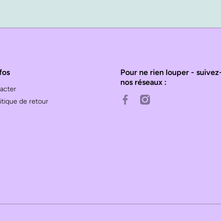
fos
Pour ne rien louper - suivez
nos réseaux :
acter
facebookcom/cateoch/
instagramcom/cat_eo
tique de retour