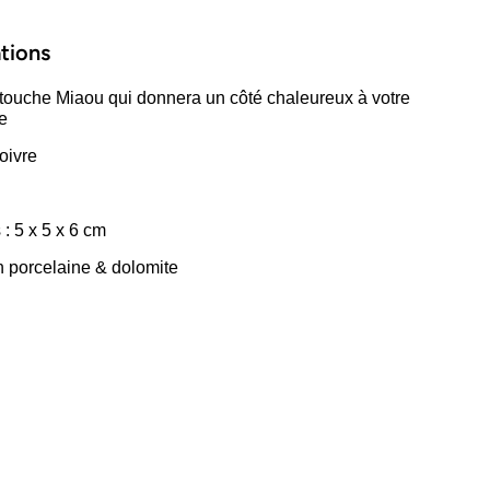
tions
touche Miaou qui donnera un côté chaleureux à votre
e
oivre
: 5 x 5 x 6 cm
n porcelaine & dolomite