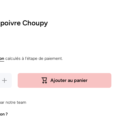
& poivre Choupy
ion
calculés à l'étape de paiement.
Augmenter
Ajouter au panier
la quantité
de Set sel
&amp;
poivre
Choupy
ar notre team
on ?