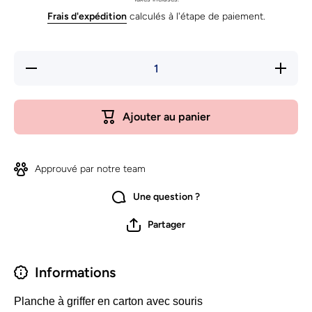
Frais d'expédition
calculés à l'étape de paiement.
Réduire
Augmente
la
la quanti
quantité
de
de
Planche 
Planche
griffer
Ajouter au panier
à griffer
Nobleza
Nobleza
Approuvé par notre team
Une question ?
Partager
Informations
Planche à griffer en carton avec souris