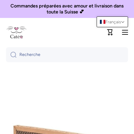
Commandes préparées avec amour et livraison dans
Ignorer et passer au contenu
toute la Suisse 💕
Français
Panier
Recherche
Passer aux informations produits