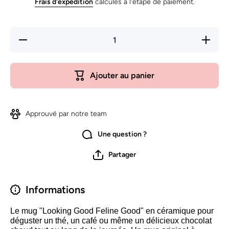
Frais d'expédition
calculés à l'étape de paiement.
Réduire la
Augmente
quantité de
quantit
Mug
Mug
&quot;Looking
&quot;Lo
Good Feline
Good Fe
Ajouter au panier
Good&quot;
Good&qu
Approuvé par notre team
Une question ?
Partager
Informations
Le mug "Looking Good Feline Good" en céramique pour
déguster un thé, un café ou même un délicieux chocolat