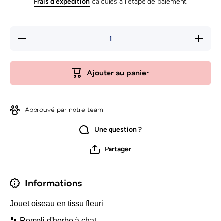
Frais d'expédition
calculés à l'étape de paiement.
Réduire
Augmente
la
la quanti
quantité
de Joue
de
oiseau
Jouet
Trixie
Ajouter au panier
oiseau
Trixie
Approuvé par notre team
Une question ?
Partager
Informations
Jouet oiseau en tissu fleuri
🐾 Rempli d'herbe à chat