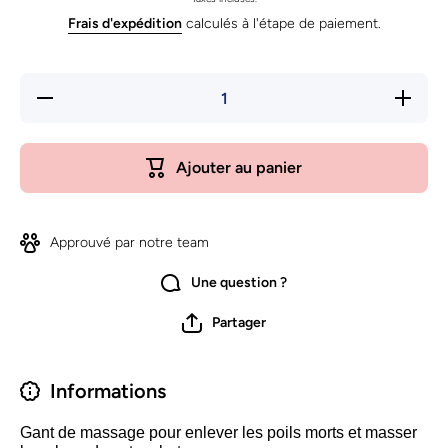
Frais d'expédition
calculés à l'étape de paiement.
Réduire
Augmente
la
la quanti
quantité
de Gant
de Gant
de soin d
de soin
pelage
Ajouter au panier
du
Nobleza
pelage
Nobleza
Approuvé par notre team
Une question ?
Partager
Informations
Gant de massage pour enlever les poils morts et masser