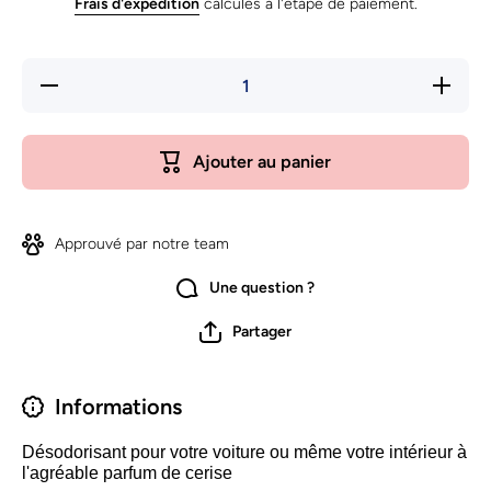
Frais d'expédition
calculés à l'étape de paiement.
Réduire la
Augment
quantité de
la quant
Désodorisant
de
cerise Feline
Désodori
Fine Cat
cerise Fe
Ajouter au panier
Fine C
Approuvé par notre team
Une question ?
Partager
Informations
Désodorisant pour votre voiture ou même votre intérieur à
l'agréable parfum de cerise