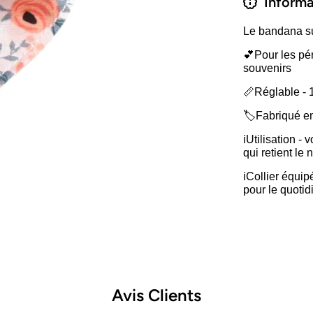
Informa
Le bandana sur
💕Pour les pér
souvenirs
📏Réglable - 1
🏷️Fabriqué e
ℹ️Utilisation 
qui retient le 
ℹ️Collier équi
pour le quotid
Avis Clients