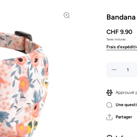
Bandana 
CHF 9.90
Taxes incluses.
Frais d'expédit
Réduire
la
quantité
de
Bandana
fleuri
Approuvé p
orange
Une questi
Partager