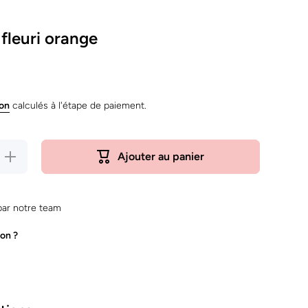
fleuri orange
ion
calculés à l'étape de paiement.
Augmenter
Ajouter au panier
la quantité
de
Bandana
fleuri
orange
ar notre team
on ?