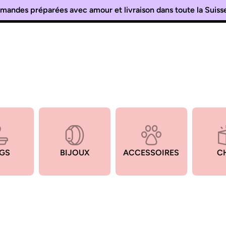
andes préparées avec amour et livraison dans toute la Suis
Vous aimez les chats ? Alors bienvenue chez Catéo 🐾
GS
BIJOUX
ACCESSOIRES
C