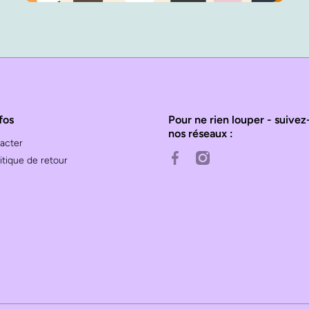
fos
Pour ne rien louper - suivez
nos réseaux :
acter
facebookcom/cateoch/
instagramcom/cat_eo
tique de retour