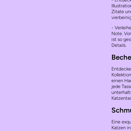
Illustrat
Zitate und
vierbeini
- Verleih
Note. Von
ist so ge
Details.
Beche
Entdecken
Kollektio
einen Ha
jede Tass
unterhalt
Katzentas
Schm
Eine exqu
Katzen in