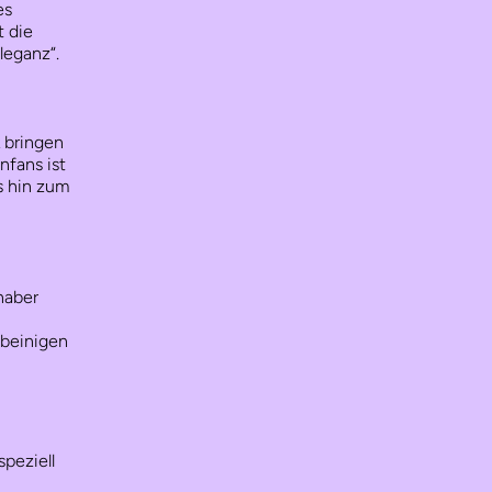
es
t die
leganz“.
k bringen
nfans ist
s hin zum
haber
rbeinigen
peziell