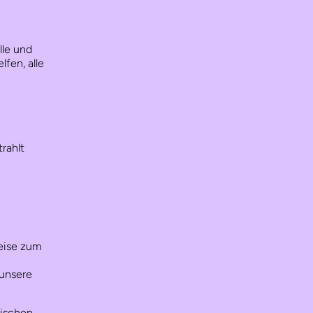
lle und
lfen, alle
trahlt
Weise zum
 unsere
rischen