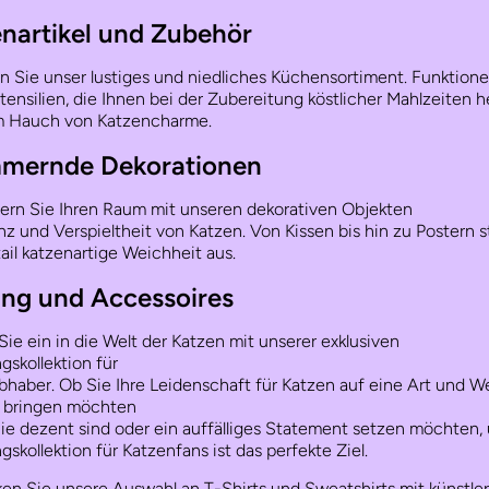
nartikel und Zubehör
 Sie unser lustiges und niedliches Küchensortiment. Funktione
 Utensilien, die Ihnen bei der Zubereitung köstlicher Mahlzeiten he
m Hauch von Katzencharme.
mernde Dekorationen
ern Sie Ihren Raum mit unseren dekorativen Objekten
nz und Verspieltheit von Katzen. Von Kissen bis hin zu Postern s
ail katzenartige Weichheit aus.
ung und Accessoires
ie ein in die Welt der Katzen mit unserer exklusiven
gskollektion für
bhaber. Ob Sie Ihre Leidenschaft für Katzen auf eine Art und 
 bringen möchten
Sie dezent sind oder ein auffälliges Statement setzen möchten,
gskollektion für Katzenfans ist das perfekte Ziel.
en Sie unsere Auswahl an T-Shirts und Sweatshirts mit künstle